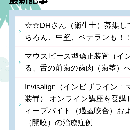
☆☆DHさん（衛生士）募集し
ちろん、中堅、ベテランも！
マウスピース型矯正装置（イ
る、舌の前歯の歯肉（歯茎）
Invisalign（インビザライ
装置） オンライン講座を受講しま
ィープバイト（過蓋咬合）お
（開咬）の治療症例