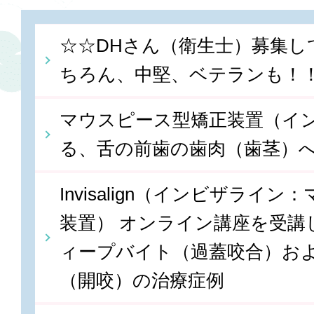
☆☆DHさん（衛生士）募集し
ちろん、中堅、ベテランも！
マウスピース型矯正装置（イ
る、舌の前歯の歯肉（歯茎）
Invisalign（インビザライ
装置） オンライン講座を受講しま
ィープバイト（過蓋咬合）お
（開咬）の治療症例